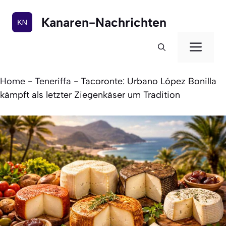
Zum
Inhalt
Kanaren-Nachrichten
springen
Men
Home
-
Teneriffa
-
Tacoronte: Urbano López Bonilla
kämpft als letzter Ziegenkäser um Tradition