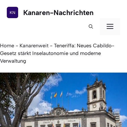
Zum
Inhalt
Kanaren-Nachrichten
springen
Men
Home
-
Kanarenweit
-
Teneriffa: Neues Cabildo-
Gesetz stärkt Inselautonomie und moderne
Verwaltung