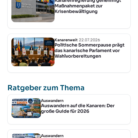
Kanarenregierung genehmigt
Maßnahmenpaket zur
Krisenbewältigung
Kanarenweit
22.07.2026
Politische Sommerpause prägt
das kanarische Parlament vor
Wahlvorbereitungen
Ratgeber zum Thema
Auswandern
Auswandern auf die Kanaren: Der
große Guide für 2026
Auswandern