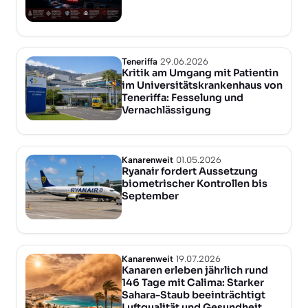
Teneriffa
29.06.2026
Kritik am Umgang mit Patientin
im Universitätskrankenhaus von
Teneriffa: Fesselung und
Vernachlässigung
Kanarenweit
01.05.2026
Ryanair fordert Aussetzung
biometrischer Kontrollen bis
September
Kanarenweit
19.07.2026
Kanaren erleben jährlich rund
146 Tage mit Calima: Starker
Sahara-Staub beeinträchtigt
Luftqualität und Gesundheit