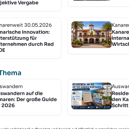
jektive Vergabe
narenweit
30.05.2026
Kanare
narische Innovation:
Kanare
terstützung für
interna
ternehmen durch Red
Wirtsc
DE
 Thema
swandern
Auswa
swandern auf die
Reside
naren: Der große Guide
den Ka
r 2026
Schritt