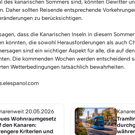
l des kanarischen Sommers sind, könnten Gewitter u
en. Daher sollten Reisende entsprechende Vorkehrungen 
eränderungen zu berücksichtigen.
 sagen, dass die Kanarischen Inseln in diesem Sommer 
n könnten, die sowohl Herausforderungen als auch C
hersagen sind ein wichtiger Aspekt für alle, die auf den
ten. Die kommenden Wochen werden entscheidend se
erten Wetterbedingungen tatsächlich bewahrheiten.
os.elespanol.com
narenweit
20.05.2026
Kanare
ues Wohnraumgesetz
Tramlin
f den Kanaren:
durchg
rengere Kriterien und
währen