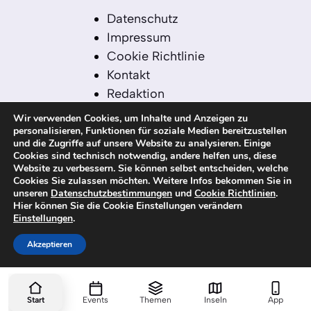
Datenschutz
Impressum
Cookie Richtlinie
Kontakt
Redaktion
Redaktionelle Leitlinien
Wir verwenden Cookies, um Inhalte und Anzeigen zu
Sitemap
personalisieren, Funktionen für soziale Medien bereitzustellen
und die Zugriffe auf unsere Website zu analysieren. Einige
Einsatz von KI in der
Cookies sind technisch notwendig, andere helfen uns, diese
Redaktion
Website zu verbessern. Sie können selbst entscheiden, welche
Cookies Sie zulassen möchten. Weitere Infos bekommen Sie in
unseren
Datenschutzbestimmungen
und
Cookie Richtlinien
.
Hier können Sie die Cookie Einstellungen verändern
Einstellungen
.
© 2026 kanaren-nachrichten.com – Alle
Rechte vorbehalten
Akzeptieren
Start
Events
Themen
Inseln
App