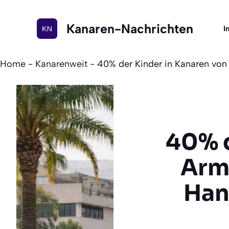
Zum
Inhalt
Kanaren-Nachrichten
I
springen
Home
-
Kanarenweit
-
40% der Kinder in Kanaren von
40% d
Arm
Han