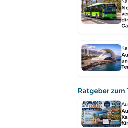
Ka
Ne
ve
di
Ca
Ka
Au
un
Te
Ratgeber zum
Au
Au
Ka
fü