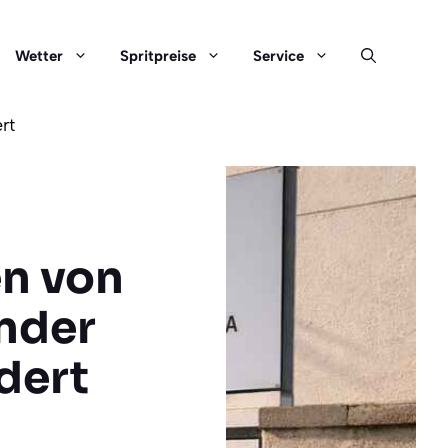
Wetter
Spritpreise
Service
rt
en von
nder
dert