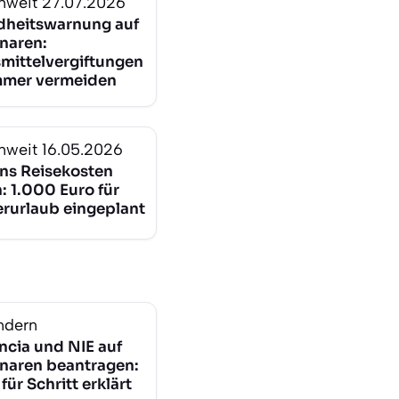
nweit
27.07.2026
heitswarnung auf
naren:
mittelvergiftungen
mmer vermeiden
nweit
16.05.2026
ns Reisekosten
: 1.000 Euro für
urlaub eingeplant
ndern
ncia und NIE auf
naren beantragen:
 für Schritt erklärt