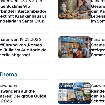
narenweit
03.08.2026
Kanare
ue Buslinie 915
Gesund
rbindet Intercambiador
den Ka
rekt mit Krankenhaus La
Lebens
ndelaria in Santa Cruz
im So
narenweit
19.03.2026
Kanare
fführung von ‚Romeo
Spanie
d Julia‘ im Auditorio de
steigen
nerife abgesagt
Sommer
 Thema
swandern
Auswa
swandern auf die
Reside
naren: Der große Guide
den Ka
r 2026
Schritt