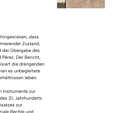
f hingewiesen, dass
armierender Zustand,
nd der Übergabe des
 Pérez. Der Bericht,
isiert die drängenden
eien es unbegleitete
rhältnissen leben.
n Instrumente zur
des 21. Jahrhunderts
nsatzes zur
ziale Rechte und