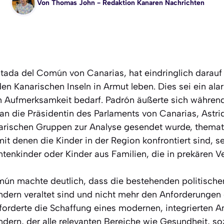
Von
Thomas John
- Redaktion Kanaren Nachrichten
utada del Común von Canarias, hat eindringlich darau
en Kanarischen Inseln in Armut leben. Dies sei ein al
ren Aufmerksamkeit bedarf. Padrón äußerte sich währe
n die Präsidentin des Parlaments von Canarias, Astrid
tarischen Gruppen zur Analyse gesendet wurde, themat
t denen die Kinder in der Region konfrontiert sind, s
tenkinder oder Kinder aus Familien, die in prekären Ve
ún machte deutlich, dass die bestehenden politische
ndern veraltet sind und nicht mehr den Anforderungen 
forderte die Schaffung eines modernen, integrierten A
ndern, der alle relevanten Bereiche wie Gesundheit, so