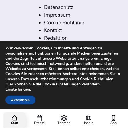
Datenschutz
Impressum
Cookie Richtlinie
Kontakt
Redaktion
Redaktionelle Leitlinien
Wir verwenden Cookies, um Inhalte und Anzeigen zu
Sitemap
personalisieren, Funktionen für soziale Medien bereitzustellen
und die Zugriffe auf unsere Website zu analysieren. Einige
Einsatz von KI in der
Cookies sind technisch notwendig, andere helfen uns, diese
Redaktion
Website zu verbessern. Sie können selbst entscheiden, welche
Cookies Sie zulassen möchten. Weitere Infos bekommen Sie in
unseren
Datenschutzbestimmungen
und
Cookie Richtlinien
.
Hier können Sie die Cookie Einstellungen verändern
Einstellungen
.
© 2026 kanaren-nachrichten.com – Alle
Rechte vorbehalten
Akzeptieren
Start
Events
Themen
Inseln
App