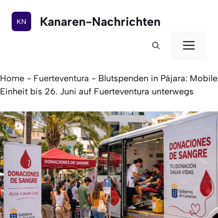
Zum
Inhalt
Kanaren-Nachrichten
springen
Men
Home
-
Fuerteventura
-
Blutspenden in Pájara: Mobile
Einheit bis 26. Juni auf Fuerteventura unterwegs