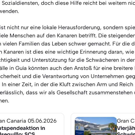
ozialdiensten, doch diese Hilfe reicht bei weitem nic
wenden.
 ist nicht nur eine lokale Herausforderung, sondern spi
iele Menschen auf den Kanaren betrifft. Die steigend
 vielen Familien das Leben schwer gemacht. Für die 
 Kanaren ist dies eine wichtige Erinnerung daran, wie 
chtigkeit und Unterstützung für die Schwächeren in der
älle in Guía könnten auch den Anstoß für eine breitere
icherheit und die Verantwortung von Unternehmen ge
n einer Zeit, in der die Kluft zwischen Arm und Reich
unerlässlich, dass wir als Gesellschaft zusammenstehen
men.
an Canaria
05.06.2026
Gran C
utspendeaktion in
Vierjä
lsequillo: SCS
Schwim