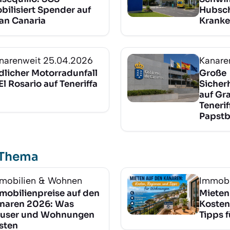
bilisiert Spender auf
Hubsch
an Canaria
Kranke
narenweit
25.04.2026
Kanare
dlicher Motorradunfall
Große
 El Rosario auf Teneriffa
Siche
auf Gr
Teneri
Papstb
 Thema
mobilien & Wohnen
Immobi
mobilienpreise auf den
Mieten
naren 2026: Was
Kosten
user und Wohnungen
Tipps 
sten