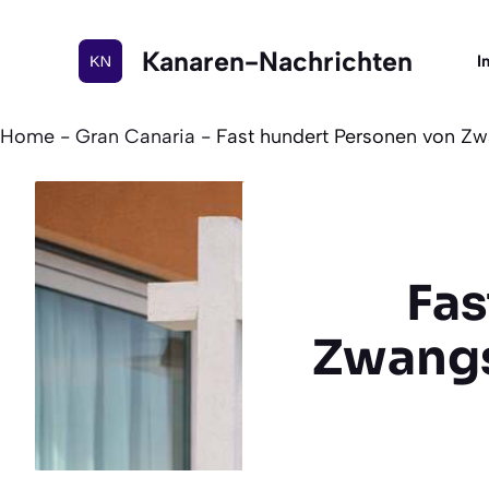
Zum
Inhalt
Kanaren-Nachrichten
I
springen
Home
-
Gran Canaria
-
Fast hundert Personen von Zw
Fas
Zwangs