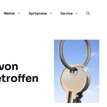
Wetter
Spritpreise
Service
 von
troffen