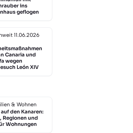
rauber ins
nhaus geflogen
nweit
11.06.2026
rheitsmaßnahmen
an Canaria und
ffa wegen
esuch León XIV
lien & Wohnen
 auf den Kanaren:
, Regionen und
für Wohnungen