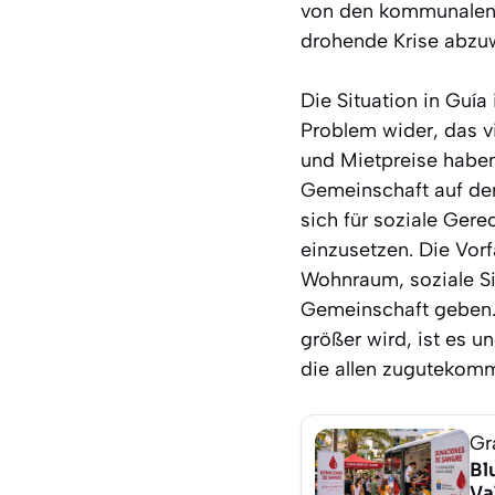
von den kommunalen S
drohende Krise abzu
Die Situation in Guía
Problem wider, das v
und Mietpreise haben
Gemeinschaft auf den
sich für soziale Gere
einzusetzen. Die Vorf
Wohnraum, soziale S
Gemeinschaft geben. I
größer wird, ist es 
die allen zugutekom
Gr
Bl
Va