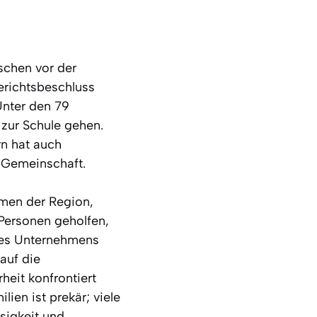
schen vor der
erichtsbeschluss
Unter den 79
 zur Schule gehen.
rn hat auch
 Gemeinschaft.
hmen der Region,
 Personen geholfen,
 des Unternehmens
auf die
eit konfrontiert
lien ist prekär; viele
sigkeit und