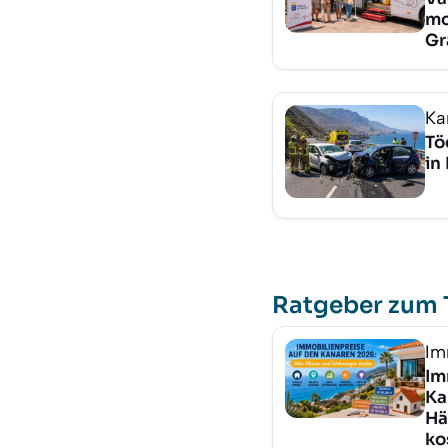
mo
Gr
Ka
Tö
in
Ratgeber zum
Im
Im
Ka
Hä
ko