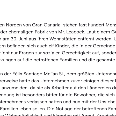
hen Norden von Gran Canaria, stehen fast hundert Men
er ehemaligen Fabrik von Mr. Leacock. Laut einem G
en am 30. Juni aus ihren Wohnstätten entfernt werden. 
rn befinden sich auch elf Kinder, die in der Gemeinde
 nicht nur Fragen zur sozialen Gerechtigkeit auf, sonde
kungen auf die betroffenen Familien und die gesamte
 der Félix Santiago Melían SL, dem größten Unterne
cherweise hatte das Unternehmen zuvor einigen dieser
 anzumelden, da sie als Arbeiter auf den Ländereien
ndung ist besonders bitter für die Bewohner, die sich 
ternehmens verlassen hatten und nun mit der Unsicherh
 Familien leben sollen. Die Notlage der betroffenen Fami
ive Wohnmöglichkeit und kämpfen mit Armut, Arbeitslo