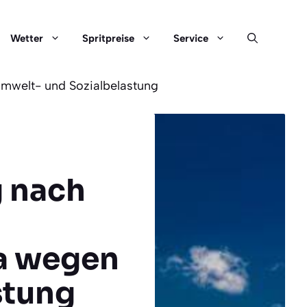
Wetter
Spritpreise
Service
Umwelt- und Sozialbelastung
g nach
ra wegen
stung