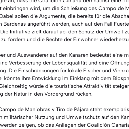
gte an, dass die Coalición Canaria demnächst eine offiz
t einbringen wird, um die Schließung des Campo de M
Dabei sollen die Argumente, die bereits für die Absch
en Bardenas angeführt werden, auch auf den Fall Fuert
e Initiative zielt darauf ab, den Schutz der Umwelt zu
l zu fördern und die Rechte der Einwohner wiederherzus
ber und Auswanderer auf den Kanaren bedeutet eine m
eine Verbesserung der Lebensqualität und eine Öffnun
ung. Die Einschränkungen für lokale Fischer und Viehz
sel könnte ihre Entwicklung im Einklang mit dem Biosp
Gleichzeitig würde die touristische Attraktivität stei
ng der Natur in den Vordergrund rücken.
ampo de Maniobras y Tiro de Pájara steht exemplaris
 militärischer Nutzung und Umweltschutz auf den Kan
rden zeigen, ob das Anliegen der Coalición Canari