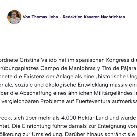
Von
Thomas John
- Redaktion Kanaren Nachrichten
rdnete Cristina Valido hat im spanischen Kongress di
ärübungsplatzes Campo de Maniobras y Tiro de Pájara
hnete die Existenz der Anlage als eine „historische Ung
itoriale, soziale und ökologische Entwicklung massiv ei
ber die Abschaffung eines ähnlichen Militärgeländes i
e vergleichbaren Probleme auf Fuerteventura aufmerk
reckt sich über mehr als 4.000 Hektar Land und wurde
chtet. Die Einrichtung führte damals zur Enteignung vo
ölkerung zur Umsiedlung. Darüber hinaus schränkt sie 