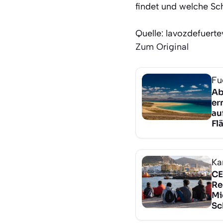
findet und welche Sc
Quelle: lavozdefuert
Zum Original
Fu
Ab
er
au
Fl
Ka
CE
Re
Mi
Sc