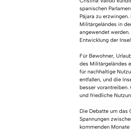
Cristina Valido kündi
spanischen Parlamen
Pájara zu erzwingen. 
Militärgeländes in d
angewendet werden. Di
Entwicklung der Inse
Für Bewohner, Urlau
des Militärgeländes 
für nachhaltige Nutz
entfallen, und die In
besser vorantreiben. 
und friedliche Nutzu
Die Debatte um das C
Spannungen zwischen
kommenden Monate we