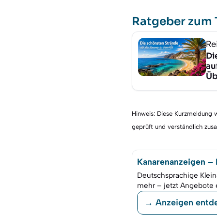
Ratgeber zum
Re
Di
au
Üb
Hinweis: Diese Kurzmeldung wu
geprüft und verständlich zu
Kanarenanzeigen – K
Deutschsprachige Klein
mehr – jetzt Angebote 
→ Anzeigen entd