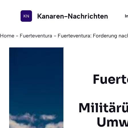
Zum
Inhalt
Kanaren-Nachrichten
I
springen
Home
-
Fuerteventura
-
Fuerteventura: Forderung nac
Fuert
Militär
Umwe