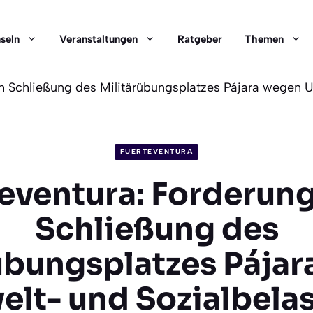
nseln
Veranstaltungen
Ratgeber
Themen
h Schließung des Militärübungsplatzes Pájara wegen 
FUERTEVENTURA
eventura: Forderun
Schließung des
übungsplatzes Pája
lt- und Sozialbela