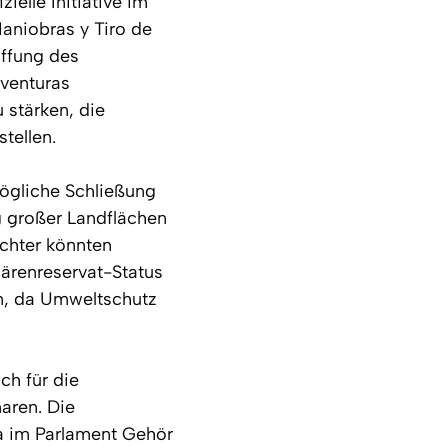
ielle Initiative im
aniobras y Tiro de
affung des
eventuras
 stärken, die
tellen.
ögliche Schließung
g großer Landflächen
üchter könnten
härenreservat-Status
gen, da Umweltschutz
ch für die
aren. Die
a im Parlament Gehör