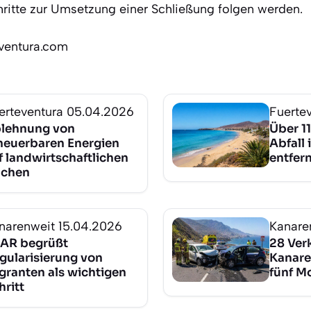
hritte zur Umsetzung einer Schließung folgen werden.
eventura.com
erteventura
05.04.2026
Fuerte
lehnung von
Über 1
neuerbaren Energien
Abfall
f landwirtschaftlichen
entfer
ächen
narenweit
15.04.2026
Kanare
AR begrüßt
28 Ver
gularisierung von
Kanare
granten als wichtigen
fünf M
hritt