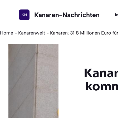
Zum
Inhalt
Kanaren-Nachrichten
I
springen
Home
-
Kanarenweit
-
Kanaren: 31,8 Millionen Euro 
Kanar
komm