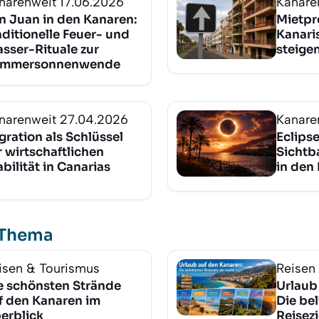
narenweit
17.06.2026
Kanare
n Juan in den Kanaren:
Mietpr
aditionelle Feuer- und
Kanari
sser-Rituale zur
steigen
mmersonnenwende
narenweit
27.04.2026
Kanare
gration als Schlüssel
Eclips
r wirtschaftlichen
Sichtb
abilität in Canarias
in den
 Thema
isen & Tourismus
Reisen
e schönsten Strände
Urlaub
f den Kanaren im
Die be
erblick
Reisezi