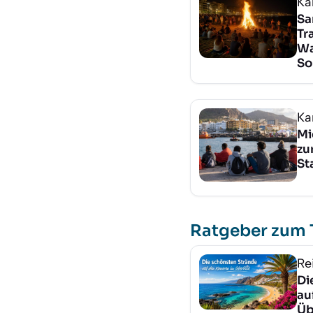
Ka
Sa
Tr
Wa
So
Ka
Mi
zu
St
Ratgeber zum
Re
Di
au
Üb