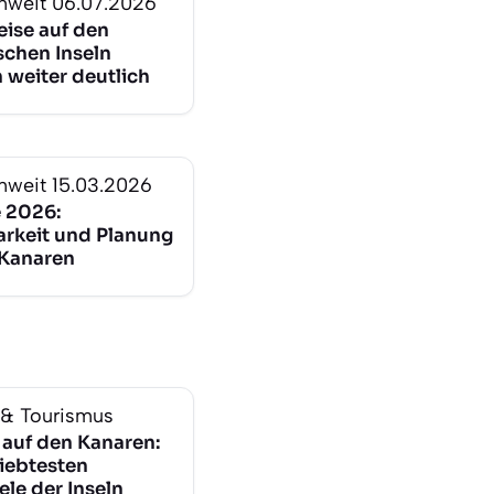
nweit
06.07.2026
eise auf den
schen Inseln
 weiter deutlich
nweit
15.03.2026
e 2026:
arkeit und Planung
 Kanaren
 & Tourismus
 auf den Kanaren:
liebtesten
ele der Inseln