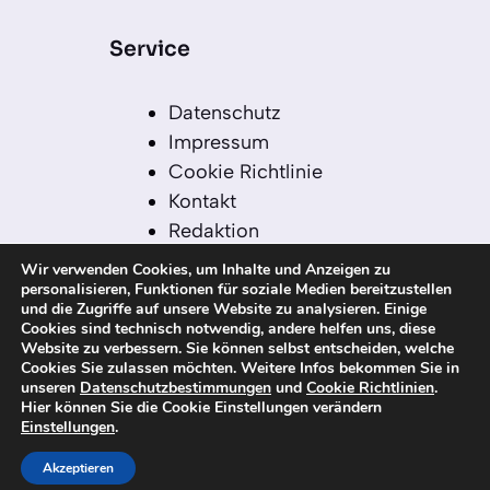
Service
Datenschutz
Impressum
Cookie Richtlinie
Kontakt
Redaktion
Redaktionelle Leitlinien
Wir verwenden Cookies, um Inhalte und Anzeigen zu
Sitemap
personalisieren, Funktionen für soziale Medien bereitzustellen
und die Zugriffe auf unsere Website zu analysieren. Einige
Einsatz von KI in der
Cookies sind technisch notwendig, andere helfen uns, diese
Redaktion
Website zu verbessern. Sie können selbst entscheiden, welche
Cookies Sie zulassen möchten. Weitere Infos bekommen Sie in
unseren
Datenschutzbestimmungen
und
Cookie Richtlinien
.
Hier können Sie die Cookie Einstellungen verändern
Einstellungen
.
© 2026 kanaren-nachrichten.com – Alle
Rechte vorbehalten
Akzeptieren