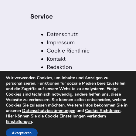
Service
Datenschutz
Impressum
Cookie Richtlinie
Kontakt
Redaktion
Redaktionelle Leitlinien
Wir verwenden Cookies, um Inhalte und Anzeigen zu
Sitemap
personalisieren, Funktionen für soziale Medien bereitzustellen
und die Zugriffe auf unsere Website zu analysieren. Einige
Einsatz von KI in der
Cookies sind technisch notwendig, andere helfen uns, diese
Redaktion
Website zu verbessern. Sie können selbst entscheiden, welche
Cookies Sie zulassen möchten. Weitere Infos bekommen Sie in
unseren
Datenschutzbestimmungen
und
Cookie Richtlinien
.
Hier können Sie die Cookie Einstellungen verändern
Einstellungen
.
© 2026 kanaren-nachrichten.com – Alle
Rechte vorbehalten
Akzeptieren