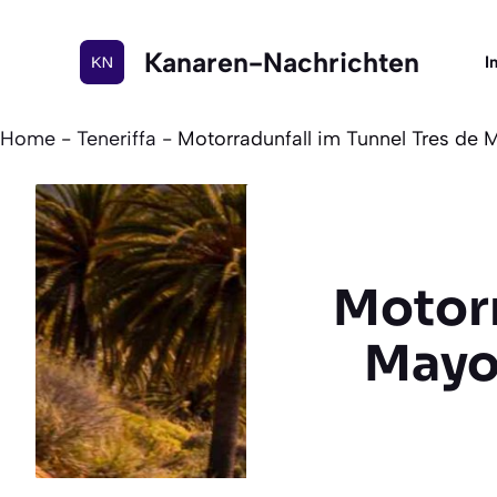
Zum
Inhalt
Kanaren-Nachrichten
I
springen
Home
-
Teneriffa
-
Motorradunfall im Tunnel Tres de 
Motorr
Mayo 