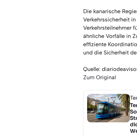
Die kanarische Regie
Verkehrssicherheit in
Verkehrsteilnehmer f
ähnliche Vorfälle in 
effiziente Koordinatio
und die Sicherheit d
Quelle: diariodeavis
Zum Original
Te
Te
So
St
di
We