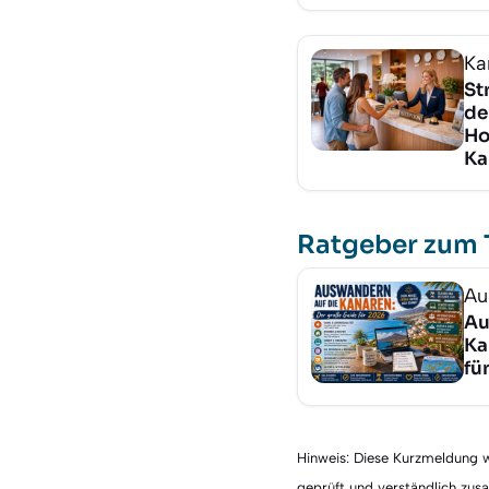
Ka
St
de
Ho
Ka
Ratgeber zum
Au
Au
Ka
fü
Hinweis: Diese Kurzmeldung wu
geprüft und verständlich zu