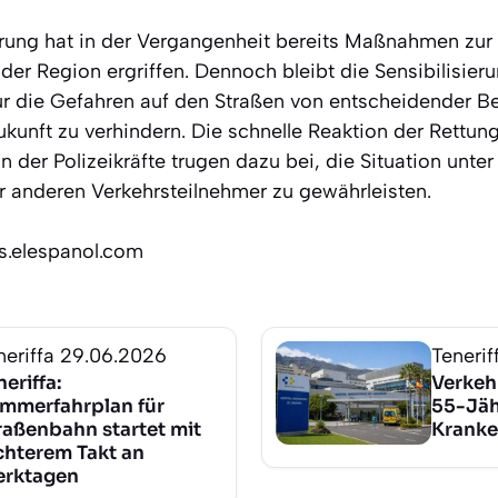
rung hat in der Vergangenheit bereits Maßnahmen zur
 der Region ergriffen. Dennoch bleibt die Sensibilisier
ür die Gefahren auf den Straßen von entscheidender 
Zukunft zu verhindern. Die schnelle Reaktion der Rettun
n der Polizeikräfte trugen dazu bei, die Situation unter
er anderen Verkehrsteilnehmer zu gewährleisten.
os.elespanol.com
neriffa
29.06.2026
Tenerif
neriffa:
Verkehr
mmerfahrplan für
55-Jähr
raßenbahn startet mit
Krank
chterem Takt an
rktagen