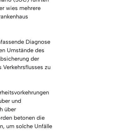
rer wies mehrere
Krankenhaus
umfassende Diagnose
nauen Umstände des
Absicherung der
s Verkehrsflusses zu
erheitsvorkehrungen
auber und
ch über
örden betonen die
en, um solche Unfälle