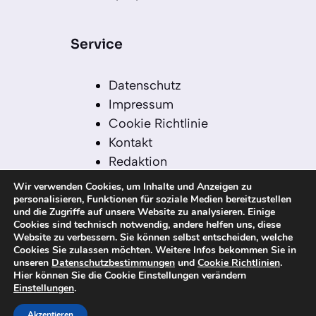
Service
Datenschutz
Impressum
Cookie Richtlinie
Kontakt
Redaktion
Redaktionelle Leitlinien
Wir verwenden Cookies, um Inhalte und Anzeigen zu
Sitemap
personalisieren, Funktionen für soziale Medien bereitzustellen
und die Zugriffe auf unsere Website zu analysieren. Einige
Einsatz von KI in der
Cookies sind technisch notwendig, andere helfen uns, diese
Redaktion
Website zu verbessern. Sie können selbst entscheiden, welche
Cookies Sie zulassen möchten. Weitere Infos bekommen Sie in
unseren
Datenschutzbestimmungen
und
Cookie Richtlinien
.
Hier können Sie die Cookie Einstellungen verändern
Einstellungen
.
© 2026 kanaren-nachrichten.com – Alle
Rechte vorbehalten
Akzeptieren