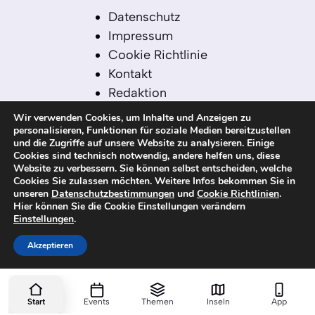
Datenschutz
Impressum
Cookie Richtlinie
Kontakt
Redaktion
Redaktionelle Leitlinien
Wir verwenden Cookies, um Inhalte und Anzeigen zu
Sitemap
personalisieren, Funktionen für soziale Medien bereitzustellen
und die Zugriffe auf unsere Website zu analysieren. Einige
Einsatz von KI in der
Cookies sind technisch notwendig, andere helfen uns, diese
Redaktion
Website zu verbessern. Sie können selbst entscheiden, welche
Cookies Sie zulassen möchten. Weitere Infos bekommen Sie in
unseren
Datenschutzbestimmungen
und
Cookie Richtlinien
.
Hier können Sie die Cookie Einstellungen verändern
Einstellungen
.
© 2026 kanaren-nachrichten.com – Alle
Rechte vorbehalten
Akzeptieren
Start
Events
Themen
Inseln
App