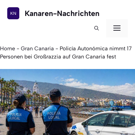
Zum
Inhalt
Kanaren-Nachrichten
springen
Men
Home
-
Gran Canaria
-
Policía Autonómica nimmt 17
Personen bei Großrazzia auf Gran Canaria fest