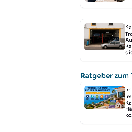
Ka
Tr
Au
Ka
di
Ratgeber zum
Im
Im
Ka
Hä
ko