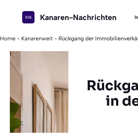
Zum
Inhalt
Kanaren-Nachrichten
I
springen
Home
-
Kanarenweit
-
Rückgang der Immobilienverkäu
Rückga
in d