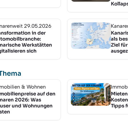
Kollap
narenweit
29.05.2026
Kanare
ansformation in der
Kanari
tomobilbranche:
als be
narische Werkstätten
Ziel f
gitalisieren sich
ausgez
 Thema
mobilien & Wohnen
Immobi
mobilienpreise auf den
Mieten
naren 2026: Was
Kosten
user und Wohnungen
Tipps 
sten