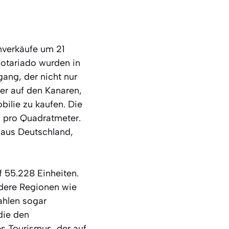
nverkäufe um 21
otariado wurden in
gang, der nicht nur
ner auf den Kanaren,
bilie zu kaufen. Die
o pro Quadratmeter.
 aus Deutschland,
f 55.228 Einheiten.
ndere Regionen wie
ahlen sogar
die den
s Tourismus, der auf