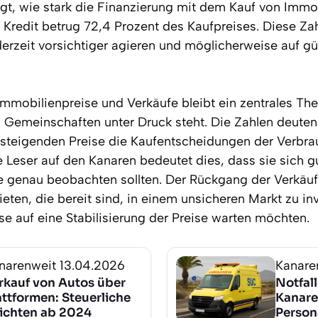
igt, wie stark die Finanzierung mit dem Kauf von Immobi
e Kredit betrug 72,4 Prozent des Kaufpreises. Diese Za
 derzeit vorsichtiger agieren und möglicherweise auf 
Immobilienpreise und Verkäufe bleibt ein zentrales Th
emeinschaften unter Druck steht. Die Zahlen deuten 
 steigenden Preise die Kaufentscheidungen der Verbra
 Leser auf den Kanaren bedeutet dies, dass sie sich g
ge genau beobachten sollten. Der Rückgang der Verkäu
eten, die bereit sind, in einem unsicheren Markt zu in
e auf eine Stabilisierung der Preise warten möchten.
narenweit
13.04.2026
Kanare
rkauf von Autos über
Notfal
attformen: Steuerliche
Kanar
lichten ab 2024
Person