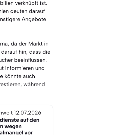
lien verknüpft ist.
hlen deuten darauf
günstigere Angebote
ema, da der Markt in
darauf hin, dass die
ucher beeinflussen.
ut informieren und
fe könnte auch
vestieren, während
nweit
12.07.2026
ldienste auf den
en wegen
almangel vor