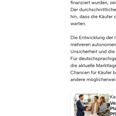
finanziert wurden, ze
Der durchschnittlich
hin, dass die Käufer
warten.
Die Entwicklung der 
mehreren autonomen G
Unsicherheit und die
Für deutschsprachige
die aktuelle Marktla
Chancen für Käufer bi
andere möglicherweis
Ka
Ve
Pl
Pf