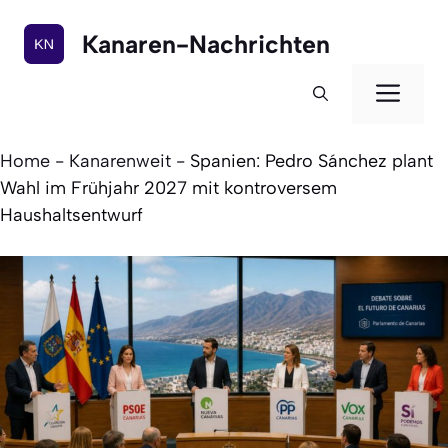
Zum
Inhalt
Kanaren-Nachrichten
springen
Men
Home
-
Kanarenweit
-
Spanien: Pedro Sánchez plant
Wahl im Frühjahr 2027 mit kontroversem
Haushaltsentwurf