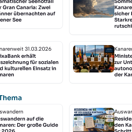
amatischer Seenotfall
Sommer
r Gran Canaria: Zwei
Kanare
nner übernachten auf
sicher 
fener See
Starkr
rutsch
narenweit
31.03.2026
Kanare
ixaBank erhält
Ministe
szeichnung für sozialen
zur Un
d kulturellen Einsatz in
autono
naren
der Ka
 Thema
swandern
Auswa
swandern auf die
Reside
naren: Der große Guide
den Ka
r 2026
Schritt