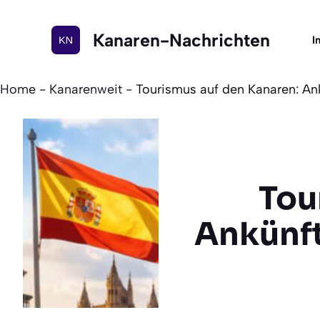
Zum
Inhalt
Kanaren-Nachrichten
I
springen
Home
-
Kanarenweit
-
Tourismus auf den Kanaren: An
Tou
Ankünft