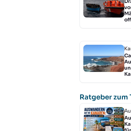
Dr
vo
Mä
of
Ka
Ca
Au
un
Ka
Ratgeber zum
Au
Au
Ka
fü