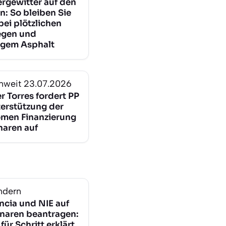
gewitter auf den
n: So bleiben Sie
bei plötzlichen
egen und
igem Asphalt
nweit
23.07.2026
r Torres fordert PP
terstützung der
men Finanzierung
naren auf
ndern
ncia und NIE auf
naren beantragen:
 für Schritt erklärt