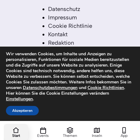
Datenschutz
Impressum
Cookie Richtlinie
Kontakt
Redaktion
Redaktionelle Leitlinien
Wir verwenden Cookies, um Inhalte und Anzeigen zu
Sitemap
personalisieren, Funktionen für soziale Medien bereitzustellen
und die Zugriffe auf unsere Website zu analysieren. Einige
Einsatz von KI in der
Cookies sind technisch notwendig, andere helfen uns, diese
Redaktion
Website zu verbessern. Sie können selbst entscheiden, welche
Cookies Sie zulassen möchten. Weitere Infos bekommen Sie in
unseren
Datenschutzbestimmungen
und
Cookie Richtlinien
.
Hier können Sie die Cookie Einstellungen verändern
Einstellungen
.
© 2026 kanaren-nachrichten.com – Alle
Rechte vorbehalten
Akzeptieren
Start
Events
Themen
Inseln
App