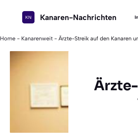
Zum
Inhalt
Kanaren-Nachrichten
I
springen
Home
-
Kanarenweit
-
Ärzte-Streik auf den Kanaren u
Ärzte-