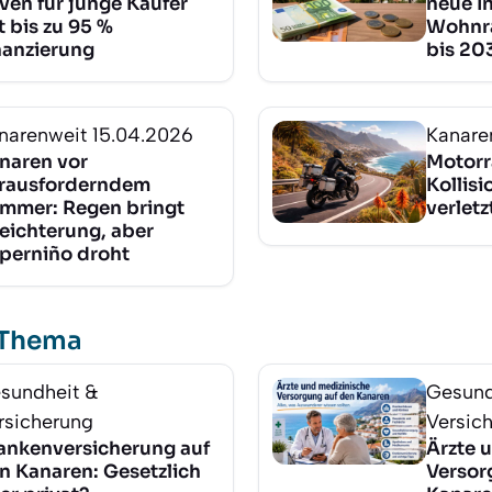
ven für junge Käufer
neue In
t bis zu 95 %
Wohnr
nanzierung
bis 20
narenweit
15.04.2026
Kanare
naren vor
Motorr
rausforderndem
Kollisi
mmer: Regen bringt
verletz
leichterung, aber
perniño droht
 Thema
sundheit &
Gesund
rsicherung
Versic
ankenversicherung auf
Ärzte 
n Kanaren: Gesetzlich
Versor