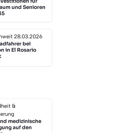
vestitionen für
aum und Senioren
35
nweit
28.03.2026
adfahrer bei
on in El Rosario
t
heit &
herung
und medizinische
gung auf den