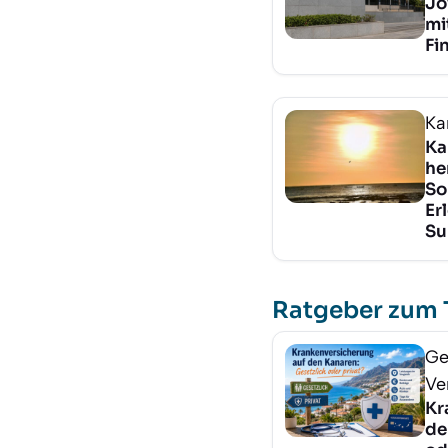
Jo
mi
Fi
Ka
Ka
he
So
Er
Su
Ratgeber zum
Ge
Ve
Kr
de