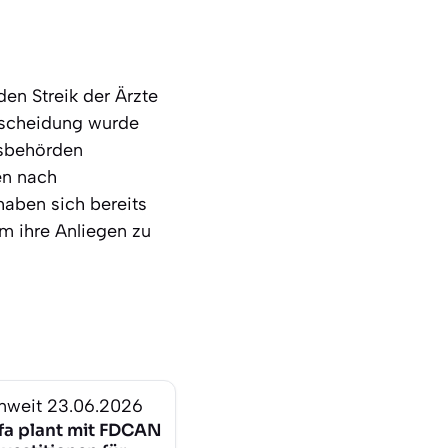
en Streik der Ärzte
tscheidung wurde
tsbehörden
en nach
aben sich bereits
m ihre Anliegen zu
nweit
23.06.2026
ffa plant mit FDCAN