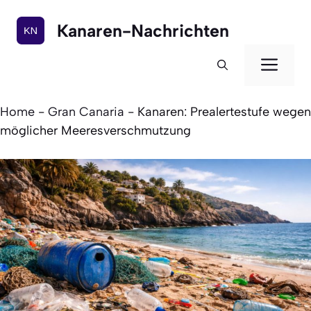
Zum
Inhalt
Kanaren-Nachrichten
springen
Men
Home
-
Gran Canaria
-
Kanaren: Prealertestufe wegen
möglicher Meeresverschmutzung