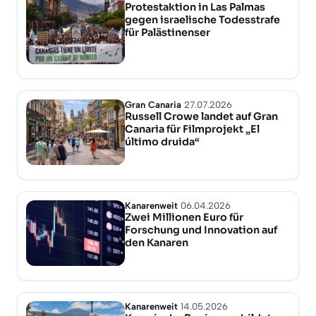
Protestaktion in Las Palmas
gegen israelische Todesstrafe
für Palästinenser
Gran Canaria
27.07.2026
Russell Crowe landet auf Gran
Canaria für Filmprojekt „El
último druida“
Kanarenweit
06.04.2026
Zwei Millionen Euro für
Forschung und Innovation auf
den Kanaren
Kanarenweit
14.05.2026