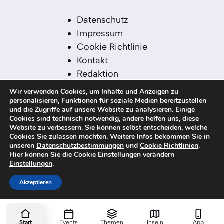
Datenschutz
Impressum
Cookie Richtlinie
Kontakt
Redaktion
Redaktionelle Leitlinien
Wir verwenden Cookies, um Inhalte und Anzeigen zu
Sitemap
personalisieren, Funktionen für soziale Medien bereitzustellen
und die Zugriffe auf unsere Website zu analysieren. Einige
Einsatz von KI in der
Cookies sind technisch notwendig, andere helfen uns, diese
Redaktion
Website zu verbessern. Sie können selbst entscheiden, welche
Cookies Sie zulassen möchten. Weitere Infos bekommen Sie in
unseren
Datenschutzbestimmungen
und
Cookie Richtlinien
.
Hier können Sie die Cookie Einstellungen verändern
Einstellungen
.
© 2026 kanaren-nachrichten.com – Alle
Rechte vorbehalten
Akzeptieren
Start
Events
Themen
Inseln
App