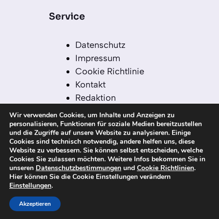
Service
Datenschutz
Impressum
Cookie Richtlinie
Kontakt
Redaktion
Redaktionelle Leitlinien
Wir verwenden Cookies, um Inhalte und Anzeigen zu
Sitemap
personalisieren, Funktionen für soziale Medien bereitzustellen
und die Zugriffe auf unsere Website zu analysieren. Einige
Einsatz von KI in der
Cookies sind technisch notwendig, andere helfen uns, diese
Redaktion
Website zu verbessern. Sie können selbst entscheiden, welche
Cookies Sie zulassen möchten. Weitere Infos bekommen Sie in
unseren
Datenschutzbestimmungen
und
Cookie Richtlinien
.
Hier können Sie die Cookie Einstellungen verändern
Einstellungen
.
© 2026 kanaren-nachrichten.com – Alle
Rechte vorbehalten
Akzeptieren