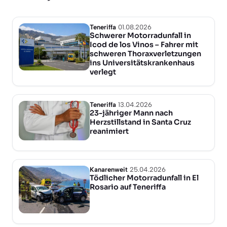
Teneriffa
01.08.2026
Schwerer Motorradunfall in
Icod de los Vinos – Fahrer mit
schweren Thoraxverletzungen
ins Universitätskrankenhaus
verlegt
Teneriffa
13.04.2026
23-jähriger Mann nach
Herzstillstand in Santa Cruz
reanimiert
Kanarenweit
25.04.2026
Tödlicher Motorradunfall in El
Rosario auf Teneriffa