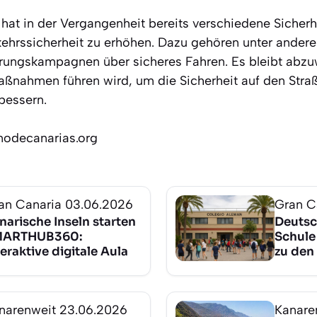
 hat in der Vergangenheit bereits verschiedene Sich
rkehrssicherheit zu erhöhen. Dazu gehören unter andere
ärungskampagnen über sicheres Fahren. Es bleibt abzu
Maßnahmen führen wird, um die Sicherheit auf den Stra
bessern.
nodecanarias.org
an Canaria
03.06.2026
Gran C
narische Inseln starten
Deutsc
MARTHUB360:
Schule 
teraktive digitale Aula
zu den
narenweit
23.06.2026
Kanare