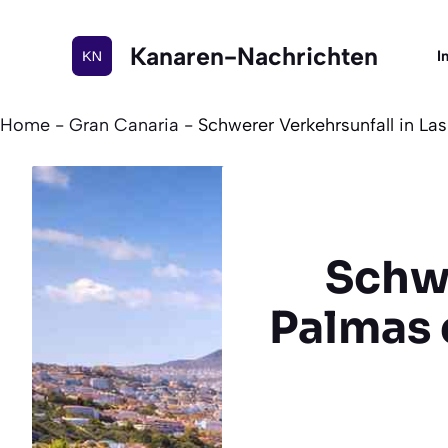
Zum
Inhalt
Kanaren-Nachrichten
I
springen
Home
-
Gran Canaria
-
Schwerer Verkehrsunfall in La
Schwe
Palmas 