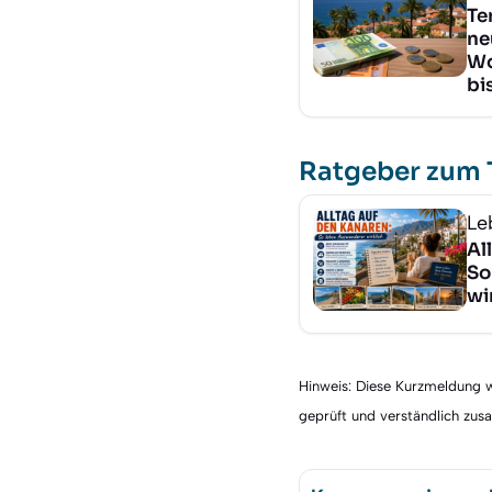
Te
ne
Wo
bi
Ratgeber zum
Le
Al
So
wi
Hinweis: Diese Kurzmeldung wu
geprüft und verständlich zu