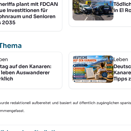
neriffa plant mit FDCAN
Tödlic
ue Investitionen für
in El R
hnraum und Senioren
s 2035
 Thema
ben
Leben
ltag auf den Kanaren:
Deutsc
 leben Auswanderer
Kanare
rklich
Tipps 
rde redaktionell aufbereitet und basiert auf öffentlich zugänglichen spani
sammengefasst.